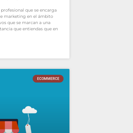
 profesional que se encarga
de marketing en el ámbito
ivos que se marcan a una
tancia que entiendas que en
ECOMMERCE