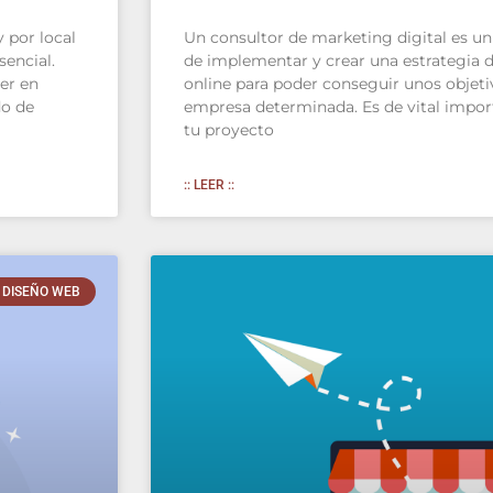
 por local
Un consultor de marketing digital es un
sencial.
de implementar y crear una estrategia 
er en
online para poder conseguir unos objet
do de
empresa determinada. Es de vital impor
tu proyecto
:: LEER ::
DISEÑO WEB