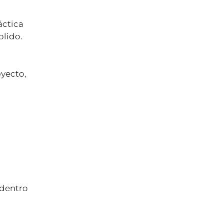
áctica
plido.
oyecto,
 dentro