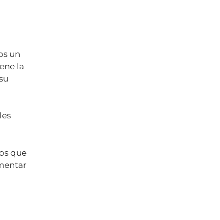
os un
ene la
su
les
vos que
omentar