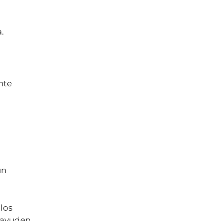
.
nte
un
los
e ayuden