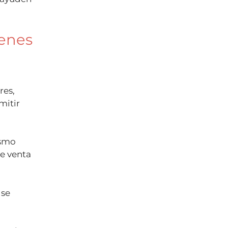
ienes
res,
mitir
ismo
e venta
 se