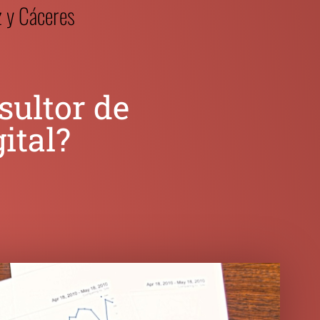
z y Cáceres
sultor de
ital?