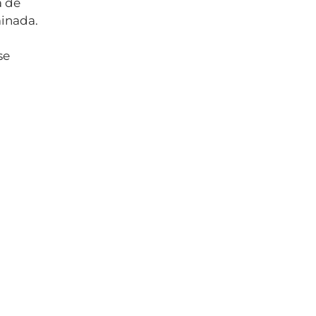
a de
minada.
se