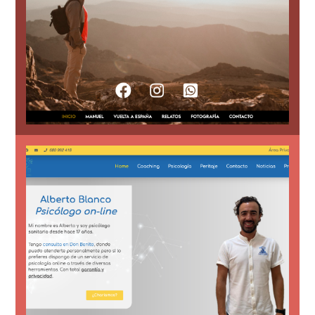
España caminando y cuenta sus
famoso local que está dando la vuelta a
Diseño web a medida para personaje
Página web con blog
sus múltiple intervenciones.
apartado de blog y prensa donde recoger
psicólogo de la ciudad de Don Benito, con
Diseño de página web para reconocido
Web para psicólogo en Don Benito