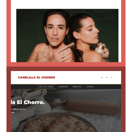
factura y conexión con agencia paquetería.
natural vegana. Con emisión de albarán,
Tienda online con artículos de cosmética
ErisPure
Administarción pública.
exportación marcadas por la
idiomas, adaptado a las necesidades de
Diseño web optimizado y disponible en 3
Página web para negocio local