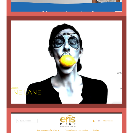
sus trabajos en video e imagen.
origen madrileño. En su web pueden verse
trabajo para la artista Sabine Lane, de
Este trabajo consiste en un portfolio de
Diseño web artista multidisciplinar