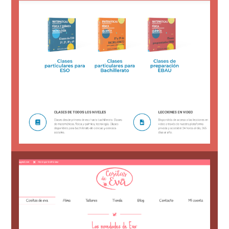
restringido y control de accesos.
acceso y matricula, con contenido
categorízado por nivel de estudio según
Página web con acceso privado y
Web para academia online
creativo
una marca especializada en el crochet