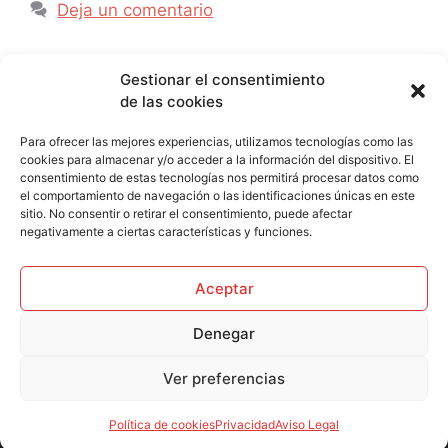
Deja un comentario
Gestionar el consentimiento
de las cookies
¿TODAVÍA NO TIENES UNA
Para ofrecer las mejores experiencias, utilizamos tecnologías como las
ESTRATEGIA DE MARKETING
cookies para almacenar y/o acceder a la información del dispositivo. El
DIGITAL? ¿CONTACTAMOS?
consentimiento de estas tecnologías nos permitirá procesar datos como
el comportamiento de navegación o las identificaciones únicas en este
sitio. No consentir o retirar el consentimiento, puede afectar
negativamente a ciertas características y funciones.
Aceptar
Denegar
David Guillén | Marketing digital y páginas web en
Badajoz y Cáceres
Ver preferencias
Contacto
Aviso Legal
Privacidad
Cookies
Política de cookies
Privacidad
Aviso Legal